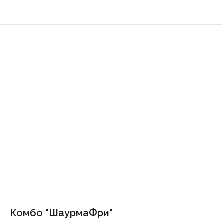
Комбо "ШаурмаФри"