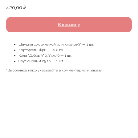
420,00
₽
В корзину
Шаурма со свининой или курицей* — 1 шт.
Картофель "Фри" — 100 гр.
Кола "Добрый" 0,33 ж/б — 1 шт.
Соус сырный 25 гр. — 1 шт.
*Выбранное мясо указывайте в комментарии к заказу